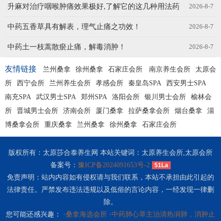
升麻对治疗咽喉肿痛效果极好,了解它的这几种用法药
2026-8-7
用!
中药五香草具有解表，理气止痛之功效！
2026-8-7
用更
中药土一枝蒿散瘀止痛，解毒消肿！
2026-8-7
友情链接
兰州桑拿
徐州桑拿
石家庄会所
南京养生会所
太原会
所
西宁会所
兰州养生会所
孝感会所
秦皇岛SPA
西安男士SPA
南充SPA
武汉男士SPA
郑州SPA
洛阳会所
银川男士会所
榆林会
所
晋城男士会所
济南会所
厦门桑拿
拉萨桑拿会所
烟台桑拿
淄
博桑拿会所
重庆桑拿
兰州桑拿
徐州桑拿
石家庄会所
版权所有：太原莎合泰养生网 本站关键词：太原养生会所,太原会所
备案号：
豫ICP备2024091653号-2
51La
免责声明：站内内容如有侵权请与我们联系，本站不承担由此引起的
法律责任。严禁发布违法违规以及低俗的言论内容，一经发现一律删
除。
您可能还感兴趣： ·
桑拿海选会所
·
中药肺心草主治清热润肺，消肿止