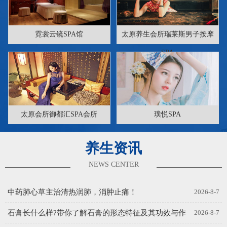
霓裳云镜SPA馆
太原养生会所瑞莱斯男子按摩
SPA
太原会所御都汇SPA会所
璞悦SPA
养生资讯
NEWS CENTER
中药肺心草主治清热润肺，消肿止痛！
2026-8-7
石膏长什么样?带你了解石膏的形态特征及其功效与作
2026-8-7