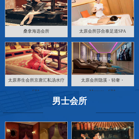
桑拿海选会所
太原会所莎合泰足道SPA
太原养生会所京唐汇私汤水疗
太原会所隐溪・轻奢・
SPA
Massage・SPA
男士会所